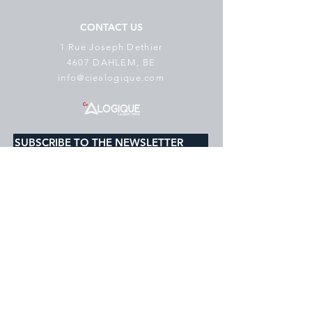
CONTACT US
1 Rue Joseph Dethier
4607 DAHLEM, BE
info@ciealogique.com
SUBSCRIBE TO THE NEWSLETTER
E-mail
*
subscribe
I would like to subscribe to your 
mailing list.
Cookie Policy