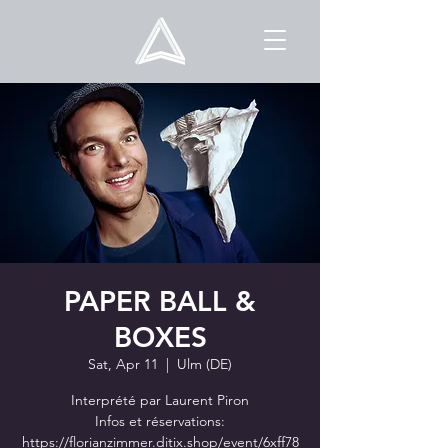
PAPER BALL &
BOXES
Sat, Apr 11
  |  
Ulm (DE)
Interprété par Laurent Piron
Infos et réservations:
https://florianzimmer.ditix.shop/event/6xff78