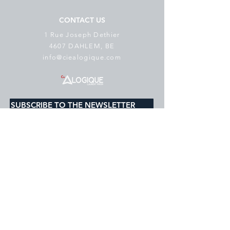
CONTACT US
1 Rue Joseph Dethier
4607 DAHLEM, BE
info@ciealogique.com
SUBSCRIBE TO THE NEWSLETTER
E-mail
*
subscribe
I would like to subscribe to your 
mailing list.
Cookie Policy