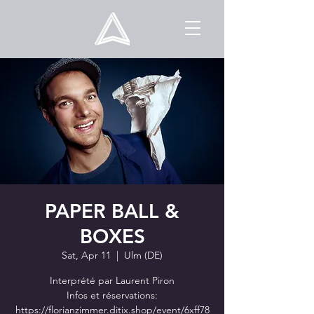
PAPER BALL &
BOXES
Sat, Apr 11
  |  
Ulm (DE)
Interprété par Laurent Piron
Infos et réservations:
https://florianzimmer.ditix.shop/event/6xff78