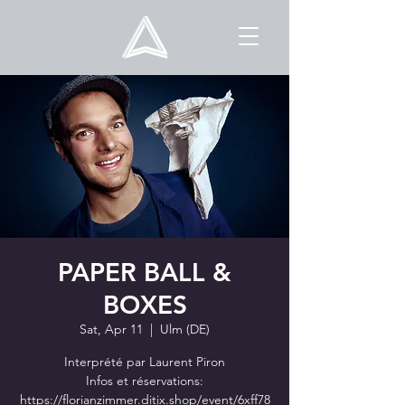
PAPER BALL &
BOXES
Sat, Apr 11
  |  
Ulm (DE)
Interprété par Laurent Piron
Infos et réservations:
https://florianzimmer.ditix.shop/event/6xff78