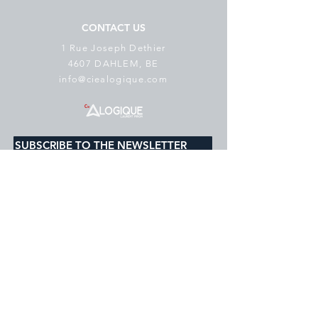
CONTACT US
1 Rue Joseph Dethier
4607 DAHLEM, BE
info@ciealogique.com
SUBSCRIBE TO THE NEWSLETTER
E-mail
*
subscribe
I would like to subscribe to your 
mailing list.
Cookie Policy