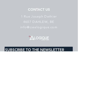
CONTACT US
1 Rue Joseph Dethier
4607 DAHLEM, BE
info@ciealogique.com
SUBSCRIBE TO THE NEWSLETTER
E-mail
*
subscribe
I would like to subscribe to your 
mailing list.
Cookie Policy