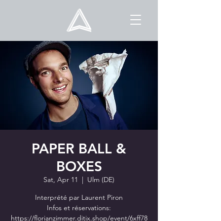
PAPER BALL &
BOXES
Sat, Apr 11
  |  
Ulm (DE)
Interprété par Laurent Piron
Infos et réservations:
https://florianzimmer.ditix.shop/event/6xff78