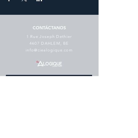
CONTÁCTANOS
1 Rue Joseph Dethier
4607 DAHLEM, BE
info@ciealogique.com
SUSCRÍBETE AL BOLETÍN
Correo electrónico
*
suscribir
Me gustaría suscribirme a su lista 
de correo.