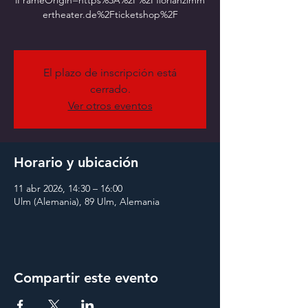
iFrameOrigin=https%3A%2F%2Fflorianzimm
ertheater.de%2Fticketshop%2F
El plazo de inscripción está
cerrado.
Ver otros eventos
Horario y ubicación
11 abr 2026, 14:30 – 16:00
Ulm (Alemania), 89 Ulm, Alemania
Compartir este evento