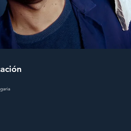
cación
garia