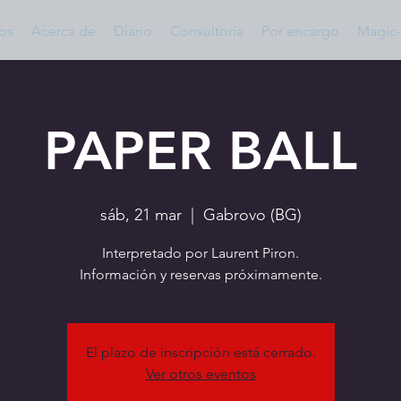
os
Acerca de
Diario
Consultoría
Por encargo
Magic-
PAPER BALL
sáb, 21 mar
  |  
Gabrovo (BG)
Interpretado por Laurent Piron.
Información y reservas próximamente.
El plazo de inscripción está cerrado.
Ver otros eventos