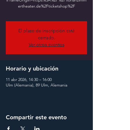
iFrameOrigin=https%3A%2F%2Fflorianzimm
ertheater.de%2Fticketshop%2F
El plazo de inscripción está
cerrado.
Ver otros eventos
Horario y ubicación
11 abr 2026, 14:30 – 16:00
Ulm (Alemania), 89 Ulm, Alemania
Compartir este evento