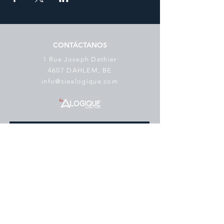
CONTÁCTANOS
1 Rue Joseph Dethier
4607 DAHLEM, BE
info@ciealogique.com
SUSCRÍBETE AL BOLETÍN
Correo electrónico
*
suscribir
Me gustaría suscribirme a su lista 
de correo.