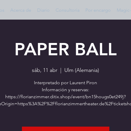
os
Acerca de
Diario
Consultoría
Por encargo
Magic-
PAPER BALL
sáb, 11 abr
  |  
Ulm (Alemania)
Interpretado por Laurent Piron
Información y reservas:
https://florianzimmer.ditix.shop/event/bn15hougs0et249j?
eOrigin=https%3A%2F%2Fflorianzimmertheater.de%2Ftickets