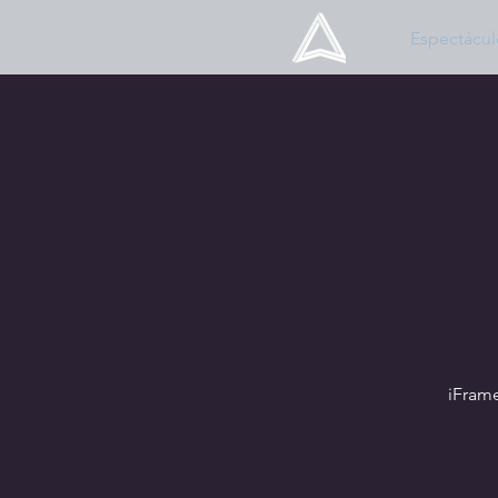
Espectácul
iFram