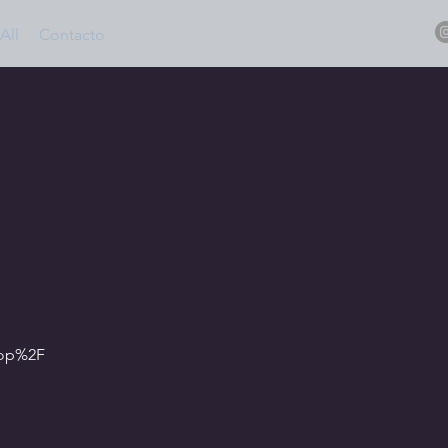
All
Contacto
hop%2F