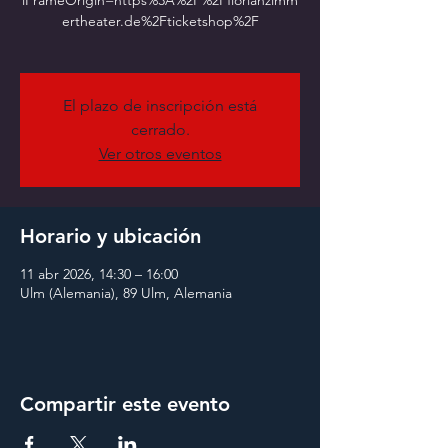
iFrameOrigin=https%3A%2F%2Fflorianzimm
ertheater.de%2Fticketshop%2F
El plazo de inscripción está
cerrado.
Ver otros eventos
Horario y ubicación
11 abr 2026, 14:30 – 16:00
Ulm (Alemania), 89 Ulm, Alemania
Compartir este evento