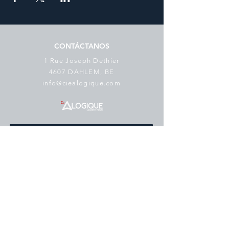
CONTÁCTANOS
1 Rue Joseph Dethier
4607 DAHLEM, BE
info@ciealogique.com
SUSCRÍBETE AL BOLETÍN
Correo electrónico
*
suscribir
Me gustaría suscribirme a su lista 
de correo.