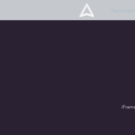
Espectácul
iFram