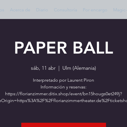
os
Acerca de
Diario
Consultoría
Por encargo
Magic-
PAPER BALL
sáb, 11 abr
  |  
Ulm (Alemania)
Interpretado por Laurent Piron
Información y reservas:
https://florianzimmer.ditix.shop/event/bn15hougs0et249j?
eOrigin=https%3A%2F%2Fflorianzimmertheater.de%2Ftickets