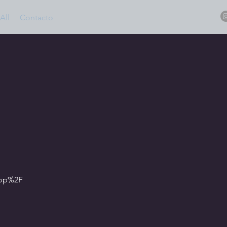
All
Contacto
hop%2F