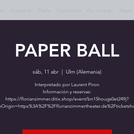
os
Acerca de
Diario
Consultoría
Por encargo
Magic-
PAPER BALL
sáb, 11 abr
  |  
Ulm (Alemania)
Interpretado por Laurent Piron
Información y reservas:
https://florianzimmer.ditix.shop/event/bn15hougs0et249j?
eOrigin=https%3A%2F%2Fflorianzimmertheater.de%2Ftickets