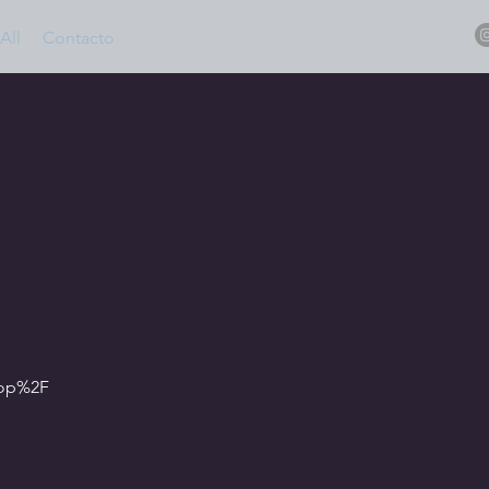
All
Contacto
hop%2F