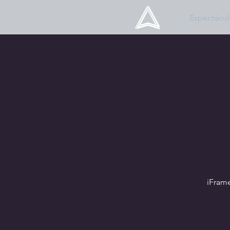
Espectácul
iFram