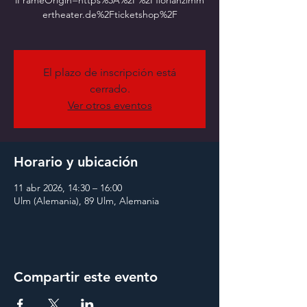
iFrameOrigin=https%3A%2F%2Fflorianzimm
ertheater.de%2Fticketshop%2F
El plazo de inscripción está
cerrado.
Ver otros eventos
Horario y ubicación
11 abr 2026, 14:30 – 16:00
Ulm (Alemania), 89 Ulm, Alemania
Compartir este evento