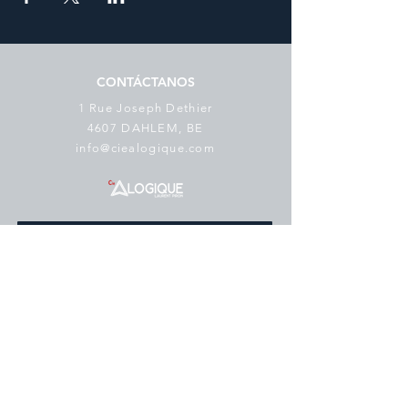
CONTÁCTANOS
1 Rue Joseph Dethier
4607 DAHLEM, BE
info@ciealogique.com
SUSCRÍBETE AL BOLETÍN
Correo electrónico
*
suscribir
Me gustaría suscribirme a su lista 
de correo.