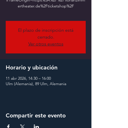
iFrameOrigin=https%3A%2F%2Fflorianzimm
ertheater.de%2Fticketshop%2F
El plazo de inscripción está
cerrado.
Ver otros eventos
Horario y ubicación
11 abr 2026, 14:30 – 16:00
Ulm (Alemania), 89 Ulm, Alemania
Compartir este evento