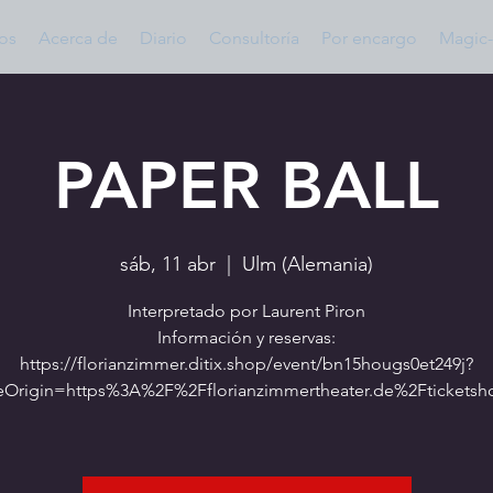
os
Acerca de
Diario
Consultoría
Por encargo
Magic-
PAPER BALL
sáb, 11 abr
  |  
Ulm (Alemania)
Interpretado por Laurent Piron
Información y reservas:
https://florianzimmer.ditix.shop/event/bn15hougs0et249j?
eOrigin=https%3A%2F%2Fflorianzimmertheater.de%2Ftickets