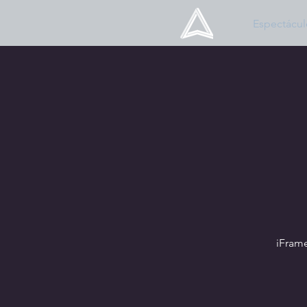
Espectácul
iFram