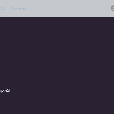
All
Contacto
hop%2F