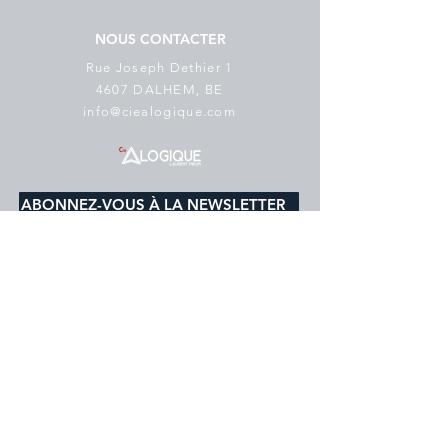
NOUS CONTACTER
Rue Joseph Dethier 1
4607 DALHEM, BE
info@ciealogique.com
ABONNEZ-VOUS À LA NEWSLETTER
E-mail
*
s'abonner
Je souhaite m'abonner à votre 
liste de diffusion.
Politique de cookies