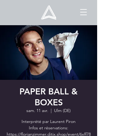
PAPER BALL &
BOXES
sam. 11 avr.
  |  
Ulm (DE)
Interprété par Laurent Piron
Infos et réservations:
https://florianzimmer.ditix.shop/event/6xff78