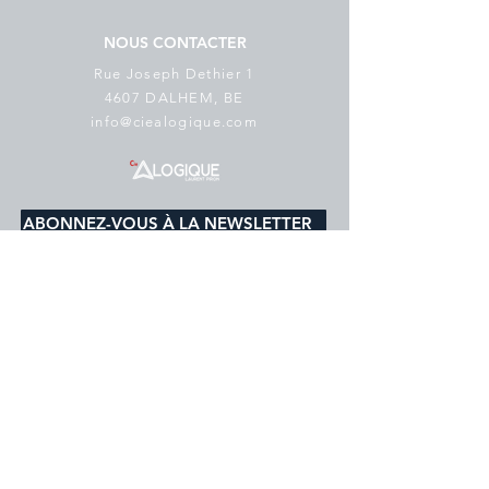
NOUS CONTACTER
Rue Joseph Dethier 1
4607 DALHEM, BE
info@ciealogique.com
ABONNEZ-VOUS À LA NEWSLETTER
E-mail
*
s'abonner
Je souhaite m'abonner à votre 
liste de diffusion.
Politique de cookies