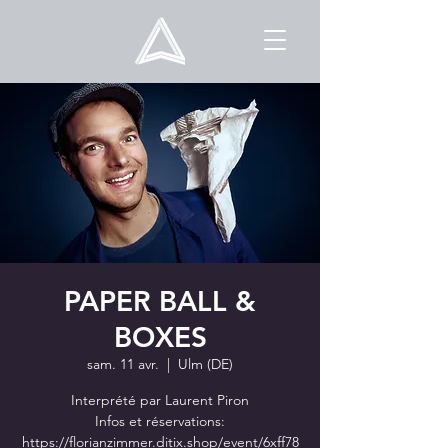
PAPER BALL &
BOXES
sam. 11 avr.
  |  
Ulm (DE)
Interprété par Laurent Piron
Infos et réservations:
https://florianzimmer.ditix.shop/event/6xff78