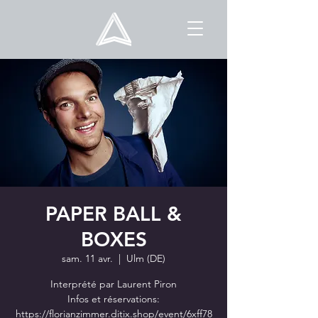
PAPER BALL &
BOXES
sam. 11 avr.
  |  
Ulm (DE)
Interprété par Laurent Piron
Infos et réservations:
https://florianzimmer.ditix.shop/event/6xff78