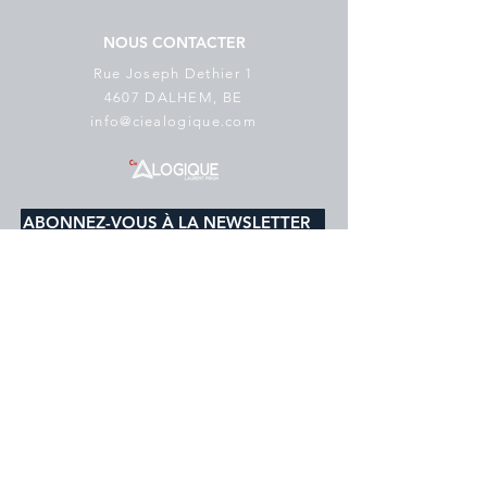
NOUS CONTACTER
Rue Joseph Dethier 1
4607 DALHEM, BE
info@ciealogique.com
ABONNEZ-VOUS À LA NEWSLETTER
E-mail
*
s'abonner
Je souhaite m'abonner à votre 
liste de diffusion.
Politique de cookies