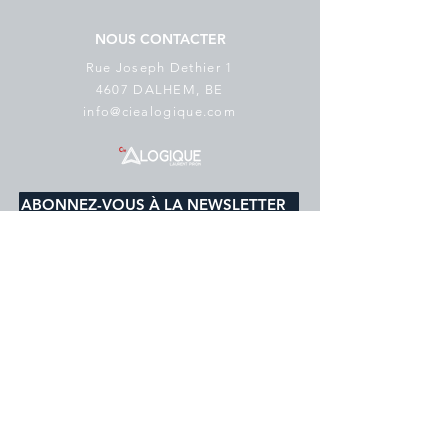
NOUS CONTACTER
Rue Joseph Dethier 1
4607 DALHEM, BE
info@ciealogique.com
ABONNEZ-VOUS À LA NEWSLETTER
E-mail
*
s'abonner
Je souhaite m'abonner à votre 
liste de diffusion.
Politique de cookies