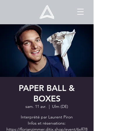
PAPER BALL &
BOXES
sam. 11 avr.
  |  
Ulm (DE)
Interprété par Laurent Piron
Infos et réservations:
https://florianzimmer.ditix.shop/event/6xff78