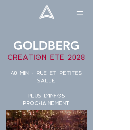
GOLDBERG
CrEation ETE 2028
40 min - Rue et petites
salle
Plus d'infos
prochainement